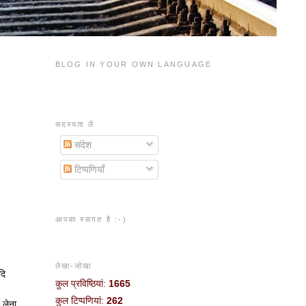
BLOG IN YOUR OWN LANGUAGE
सदस्यता लें
संदेश
टिप्पणियाँ
आपका स्वागत है :-)
लेखा-जोखा
दि
कुल प्रविष्ठियां:
1665
कुल टिप्पणियां:
262
 लेना