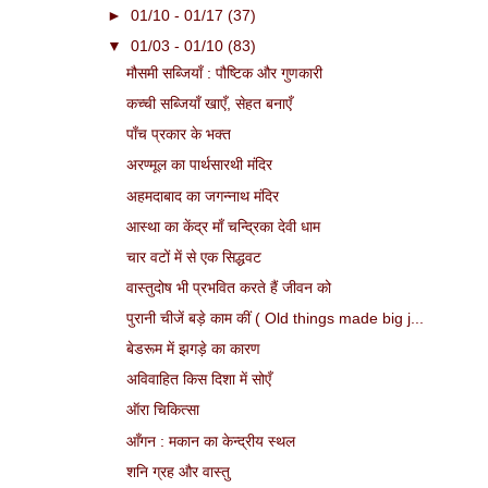
►
01/10 - 01/17
(37)
▼
01/03 - 01/10
(83)
मौसमी सब्जियाँ : पौष्टिक और गुणकारी
कच्ची सब्जियाँ खाएँ, सेहत बनाएँ
पाँच प्रकार के भक्त
अरण्‍मूल का पार्थसारथी मंदि‍र
अहमदाबाद का जगन्नाथ मंदिर
आस्था का केंद्र माँ चन्द्रिका देवी धाम
चार वटों में से एक सिद्धवट
वास्तुदोष भी प्रभवित करते हैं जीवन को
पुरानी चीजें बड़े काम कीं ( Old things made big j...
बेडरूम में झगड़े का कारण
अविवाहित किस दिशा में सोएँ
ऑरा चिकित्सा
आँगन : मकान का केन्द्रीय स्थल
शनि ग्रह और वास्तु