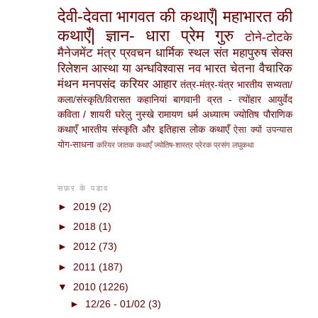
देवी-देवता
भागवत की कथाएँ|
महाभारत की
कथाएँ|
ज्ञान- धारा
प्रेम गुरु
टोने-टोटके
मैनेजमेंट मंत्र
प्रवचन
धार्मिक स्थल
संत महापुरुष
सेक्स
रिलेशन
आस्था या अन्धविश्वास
नव भारत चेतना
वैचारिक
मंथन
मनपसंद करियर
आहार
तंत्र-मंत्र-यंत्र
भारतीय सभ्यता/
कला/संस्कृति/विरासत
कहानियां
बागवानी
व्रत - त्योंहार
आयुर्वेद
कविता / शायरी
घरेलु नुस्खे
रामायण
धर्म
अध्यात्म
ज्योतिष
पौराणिक
कथाएँ
भारतीय संस्कृति और इतिहास
लोक कथाएँ
ऐसा क्यों
उपन्यास
योग-साधना
करियर
जातक कथाएँ
ज्योतिष-शास्त्र
प्रेरक प्रसंग
लघुकथा
सफ़र के पडाव
►
2019
(2)
►
2018
(1)
►
2012
(73)
►
2011
(187)
▼
2010
(1226)
►
12/26 - 01/02
(3)