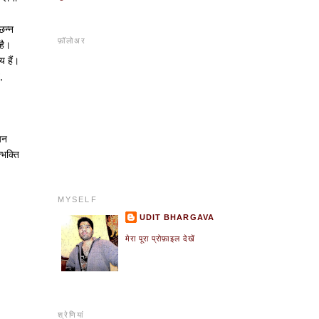
्छन्न
फ़ॉलोअर
 है।
य हैं।
,
ययन
्भक्ति
MYSELF
UDIT BHARGAVA
मेरा पूरा प्रोफ़ाइल देखें
श्रेणियां